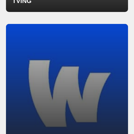
TVING