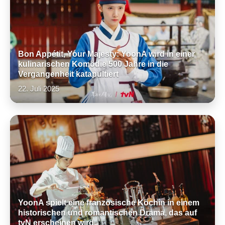
Bon Appétit, Your Majesty: YoonA wird in einer
kulinarischen Komödie 500 Jahre in die
Vergangenheit katapultiert
22. Juli 2025
YoonA spielt eine französische Köchin in einem
historischen und romantischen Drama, das auf
tvN erscheinen wird