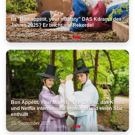
Ist "Bon appétit, your majesty" DAS Kdrama des
Jahres 2025? Er bricht alle Rekorde!
22. September 2025
Bon Appétit, Your Majesty: Das Drama, das Korea
und Netflix international verwöhnt und einen Star
enthüllt
15. September 2025