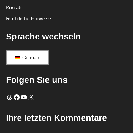
v
Kontakt
e
Rechtliche Hinweise
:
Sprache wechseln
German
Folgen Sie uns
Fäden
Facebook
YouTube
X
Ihre letzten Kommentare