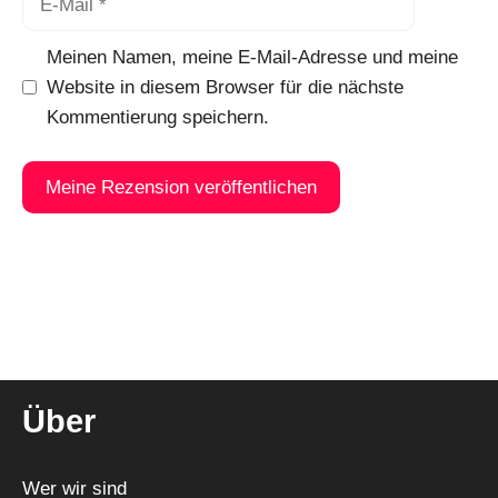
Mail
Meinen Namen, meine E-Mail-Adresse und meine
Website in diesem Browser für die nächste
Kommentierung speichern.
A
l
t
e
r
n
Über
a
t
i
Wer wir sind