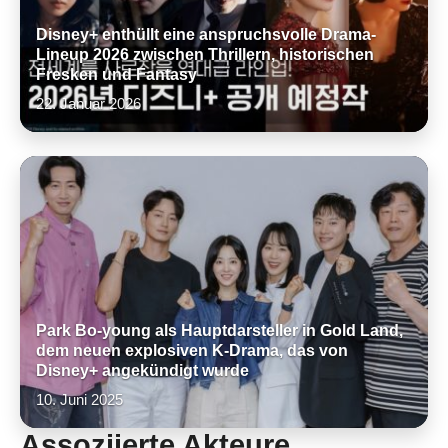
Disney+ enthüllt eine anspruchsvolle Drama-
Lineup 2026 zwischen Thrillern, historischen
Fresken und Fantasy
22. Januar 2026
Park Bo-young als Hauptdarsteller in Gold Land,
dem neuen explosiven K-Drama, das von
Disney+ angekündigt wurde
10. Juni 2025
Assoziierte Akteure