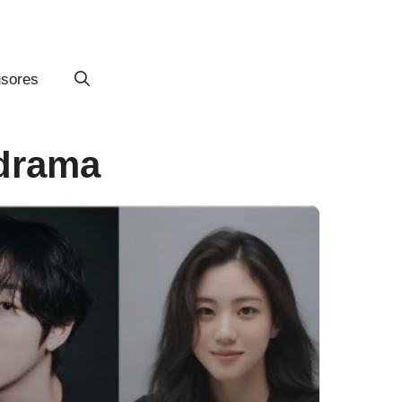
usores
Kdrama