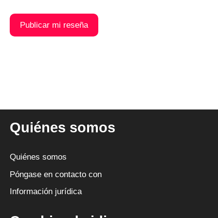
A
l
t
e
r
n
Quiénes somos
a
t
i
Quiénes somos
v
Póngase en contacto con
a
Información jurídica
: