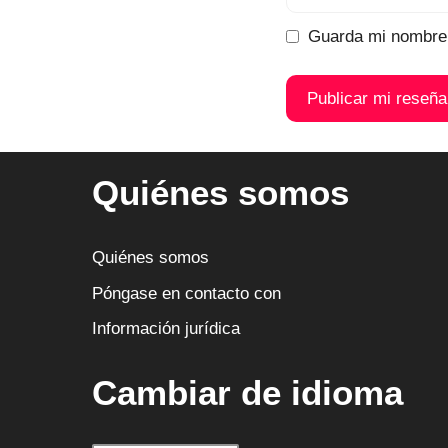
electrónico
Guarda mi nombre,
A
l
Quiénes somos
t
e
r
Quiénes somos
n
Póngase en contacto con
a
Información jurídica
t
i
Cambiar de idioma
v
a
: