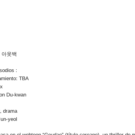
al : 아웃백
sodios :
amiento: TBA
ix
eon Du-kwan
r, drama
Jun-yeol
asa en el webtoon “Geudae” (título coreano), un thriller de 