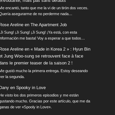
envoûtante, mais pas sans défauts
Me encantó, tanto que me la vi de un tirón dos veces.
Quería asegurarme de no perderme nada…
Rose Areline
en
The Apartment Job
¡Ji Sung! ¡Ji Sung! ¡Ji Sung! ¡Ya está, con esta
información me basta! Voy a esperar a que todos…
Rose Areline
en
« Made in Korea 2 » : Hyun Bin
et Jung Woo-sung se retrouvent face à face
dans le premier teaser de la saison 2 !
Me gustó mucho la primera entrega. Estoy deseando
ver la segunda.
Dany
en
Spooky in Love
He visto los dos primeros episodios y me están
gustando mucho. Gracias por este artículo, que me da
ganas de ver «Spooly in Love».