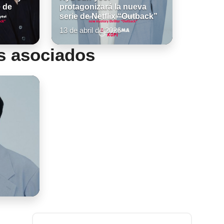
e de
protagonizará la nueva
serie de Netflix “Outback”
13 de abril de 2026
s asociados