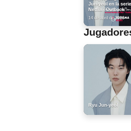
Jun-yeol en la seri
Netflix “Outback”
14 de abril de 2026
Jugadore
Ryu Jun-yeol