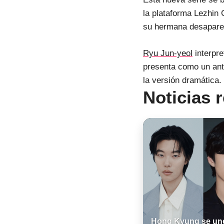
la plataforma Lezhin 
su hermana desaparec
Ryu Jun-yeol
interpre
presenta como un anta
la versión dramática.
Noticias 
Hong Kyung se un