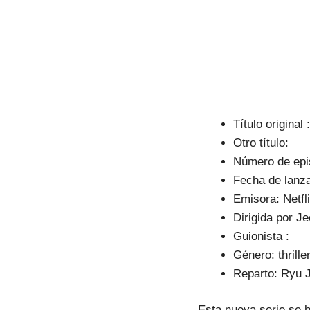
Título origin
Otro título:
Número de epi
Fecha de lanz
Emisora: Netfl
Dirigida por J
Guionista :
Género: thrille
Reparto: Ryu 
Esta nueva serie se b