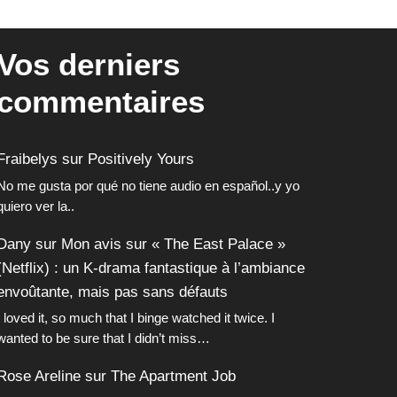
Vos derniers
commentaires
Fraibelys
sur
Positively Yours
No me gusta por qué no tiene audio en español..y yo
quiero ver la..
Dany
sur
Mon avis sur « The East Palace »
(Netflix) : un K-drama fantastique à l’ambiance
envoûtante, mais pas sans défauts
I loved it, so much that I binge watched it twice. I
wanted to be sure that I didn’t miss…
Rose Areline
sur
The Apartment Job