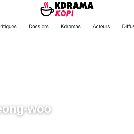
ritiques
Dossiers
Kdramas
Acteurs
Diffu
eong-woo