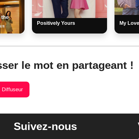
 the
Positively Yours
My Love
sser le mot en partageant !
) Diffuseur
Suivez-nous