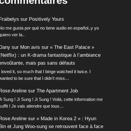
commentaires
Fraibelys
sur
Positively Yours
No me gusta por qué no tiene audio en español..y yo
quiero ver la..
Dany
sur
Mon avis sur « The East Palace »
(Netflix) : un K-drama fantastique à l’ambiance
envoûtante, mais pas sans défauts
I loved it, so much that I binge watched it twice. I
wanted to be sure that I didn’t miss…
Rose Areline
sur
The Apartment Job
Ji Sung ! Ji Sung ! Ji Sung ! Voilà, cette information me
suffit ! Je vais attendre que tous…
Rose Areline
sur
« Made in Korea 2 » : Hyun
Bin et Jung Woo-sung se retrouvent face à face