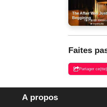
The Affair Was Just
Beggining
Faites pa
Partager ce(tte
A propos