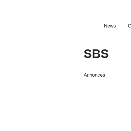
Aller
au
contenu
News
C
SBS
Annonces