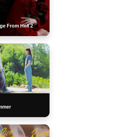
ge From Hell 2
mmer