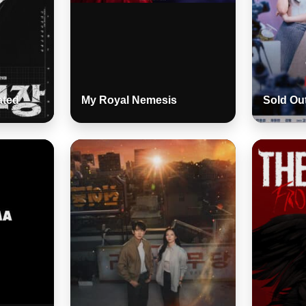
ated
My Royal Nemesis
Sold Ou