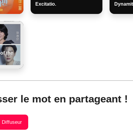
Excitatio.
Dynamit
of the
sser le mot en partageant !
) Diffuseur