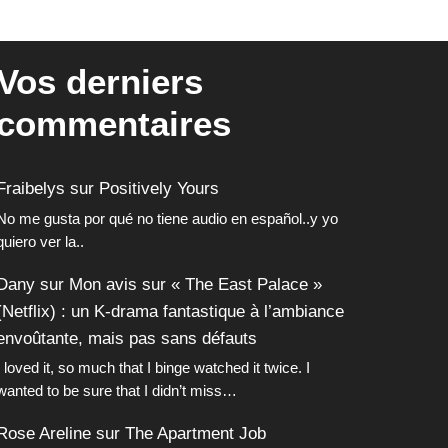
Vos derniers
commentaires
Fraibelys
sur
Positively Yours
No me gusta por qué no tiene audio en español..y yo
quiero ver la..
Dany
sur
Mon avis sur « The East Palace »
(Netflix) : un K-drama fantastique à l’ambiance
envoûtante, mais pas sans défauts
I loved it, so much that I binge watched it twice. I
wanted to be sure that I didn’t miss…
Rose Areline
sur
The Apartment Job