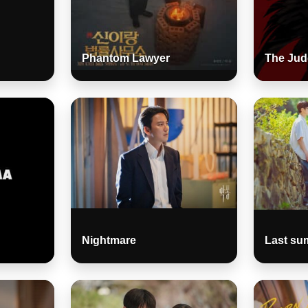
Phantom Lawyer
The Jud
Nightmare
Last su