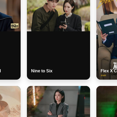
l
Nine to Six
Flex X 