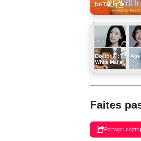
No Tail to Tell
Doctor X : The Age 
White Mafia
Faites pa
Partager ce(tte