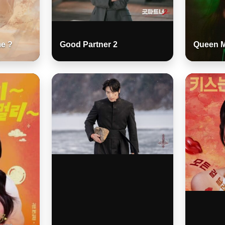
e ?
Good Partner 2
Queen M