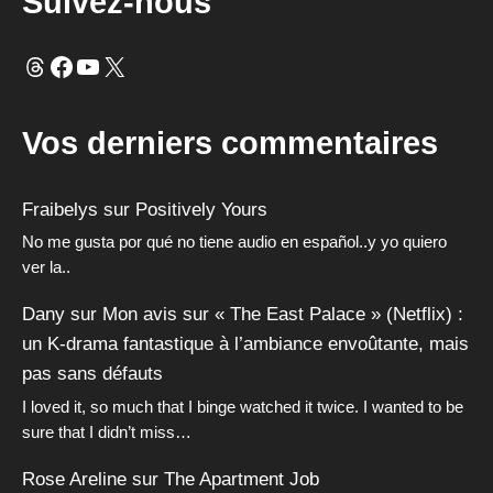
Suivez-nous
Fils
Facebook
YouTube
X
Vos derniers commentaires
Fraibelys
sur
Positively Yours
No me gusta por qué no tiene audio en español..y yo quiero
ver la..
Dany
sur
Mon avis sur « The East Palace » (Netflix) :
un K-drama fantastique à l’ambiance envoûtante, mais
pas sans défauts
I loved it, so much that I binge watched it twice. I wanted to be
sure that I didn’t miss…
Rose Areline
sur
The Apartment Job