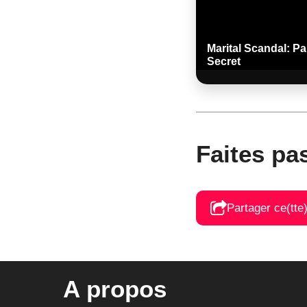
Marital Scandal: P
Secret
Faites pa
Partager ce(tte
A propos