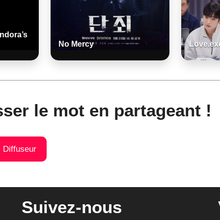
andora’s
No Mercy
Love.ex
sser le mot en partageant !
) Diffuseur
Suivez-nous