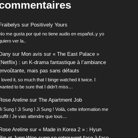
commentaires
Fraibelys
sur
Positively Yours
No me gusta por qué no tiene audio en español..y yo
quiero ver la..
Dany
sur
Mon avis sur « The East Palace »
(Netflix) : un K-drama fantastique à l’ambiance
envoûtante, mais pas sans défauts
I loved it, so much that I binge watched it twice. I
wanted to be sure that I didn’t miss…
Rose Areline
sur
The Apartment Job
Ji Sung ! Ji Sung ! Ji Sung ! Voilà, cette information me
suffit ! Je vais attendre que tous…
Rose Areline
sur
« Made in Korea 2 » : Hyun
Bin et Jung Woo-sung se retrouvent face à face