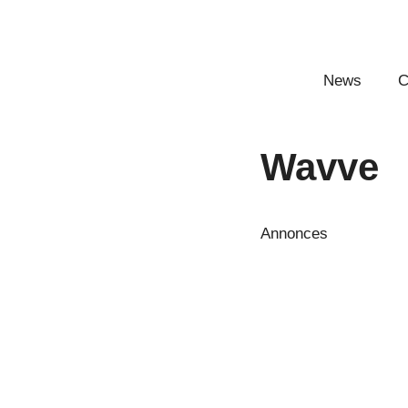
Aller
au
contenu
News
C
Wavve
Annonces