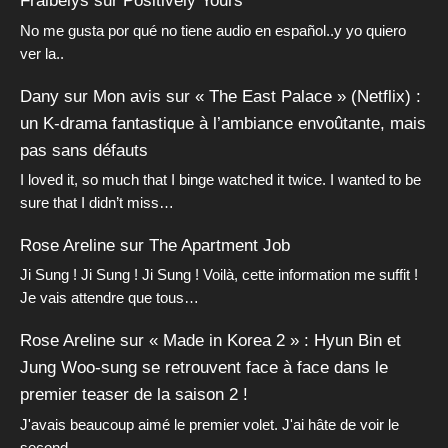
Fraibelys
sur
Positively Yours
No me gusta por qué no tiene audio en español..y yo quiero
ver la..
Dany
sur
Mon avis sur « The East Palace » (Netflix) :
un K-drama fantastique à l’ambiance envoûtante, mais
pas sans défauts
I loved it, so much that I binge watched it twice. I wanted to be
sure that I didn’t miss…
Rose Areline
sur
The Apartment Job
Ji Sung ! Ji Sung ! Ji Sung ! Voilà, cette information me suffit !
Je vais attendre que tous…
Rose Areline
sur
« Made in Korea 2 » : Hyun Bin et
Jung Woo-sung se retrouvent face à face dans le
premier teaser de la saison 2 !
J'avais beaucoup aimé le premier volet. J'ai hâte de voir le
second.