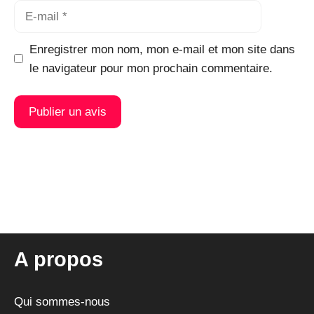
E-
mail
Enregistrer mon nom, mon e-mail et mon site dans
le navigateur pour mon prochain commentaire.
A
l
t
e
r
n
A propos
a
t
i
Qui sommes-nous