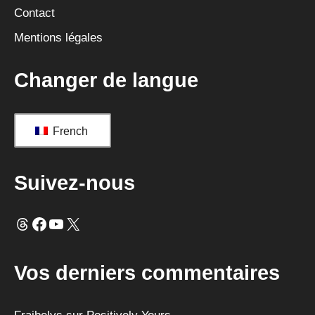
v
Contact
e
Mentions légales
:
Changer de langue
French
Suivez-nous
Fils
Facebook
YouTube
X
Vos derniers commentaires