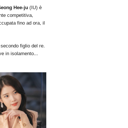
Seong Hee-ju
(IU) è
nte competitiva,
cupata fino ad ora, il
econdo figlio del re.
ve in isolamento...