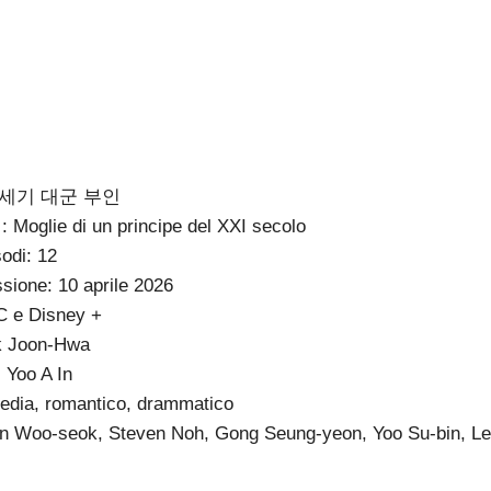
 : 21세기 대군 부인
e : Moglie di un principe del XXI secolo
odi: 12
ssione: 10 aprile 2026
C e Disney +
rk Joon-Hwa
 Yoo A In
dia, romantico, drammatico
on Woo-seok, Steven Noh, Gong Seung-yeon, Yoo Su-bin, L