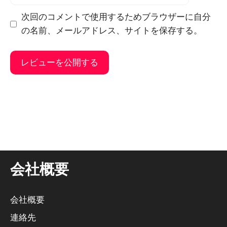
子
メ
次回のコメントで使用するためブラウザーに自分
ー
の名前、メールアドレス、サイトを保存する。
ル
そ
れ
に
代
わ
る
会社概要
も
の
だ
会社概要
：
連絡先