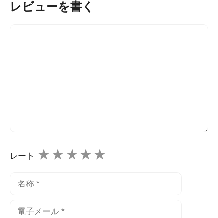
レビューを書く
コ
メ
ン
ト
★
★
★
★
★
レート
名
称
電