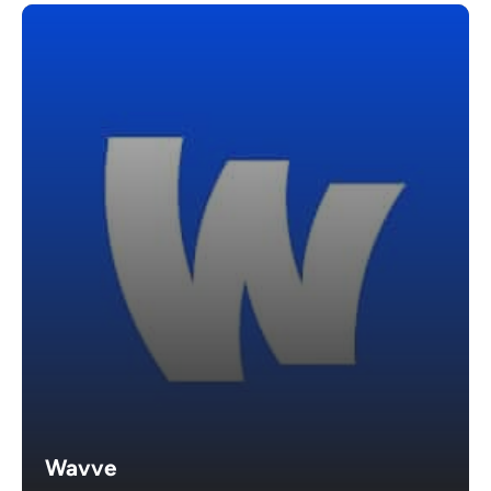
Wavve