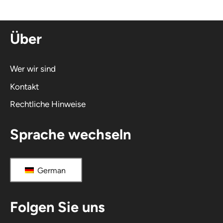
r
n
Über
a
t
i
Wer wir sind
v
Kontakt
e
Rechtliche Hinweise
:
Sprache wechseln
German
Folgen Sie uns