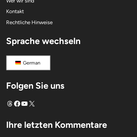
Wer wir sind
v
Kontakt
e
Rechtliche Hinweise
:
Sprache wechseln
German
Folgen Sie uns
Fäden
Facebook
YouTube
X
Ihre letzten Kommentare