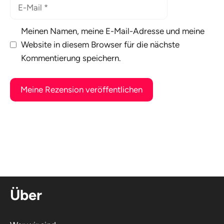
E-
Mail
Meinen Namen, meine E-Mail-Adresse und meine
Website in diesem Browser für die nächste
Kommentierung speichern.
A
l
t
e
r
n
Über
a
t
i