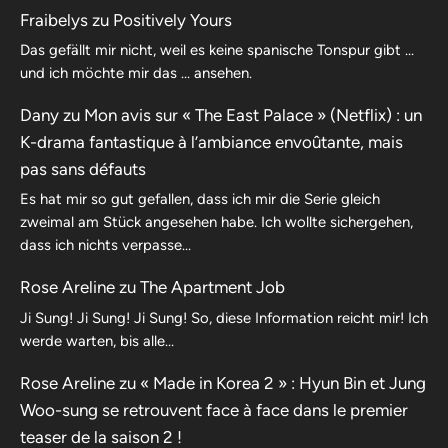
Fraibelys
zu
Positively Yours
Das gefällt mir nicht, weil es keine spanische Tonspur gibt …
und ich möchte mir das … ansehen.
Dany
zu
Mon avis sur « The East Palace » (Netflix) : un
K-drama fantastique à l’ambiance envoûtante, mais
pas sans défauts
Es hat mir so gut gefallen, dass ich mir die Serie gleich
zweimal am Stück angesehen habe. Ich wollte sichergehen,
dass ich nichts verpasse…
Rose Areline
zu
The Apartment Job
Ji Sung! Ji Sung! Ji Sung! So, diese Information reicht mir! Ich
werde warten, bis alle…
Rose Areline
zu
« Made in Korea 2 » : Hyun Bin et Jung
Woo-sung se retrouvent face à face dans le premier
teaser de la saison 2 !