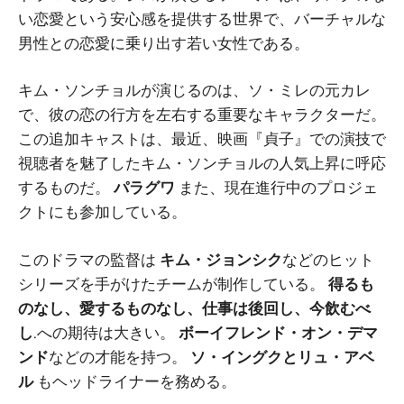
い恋愛という安心感を提供する世界で、バーチャルな
男性との恋愛に乗り出す若い女性である。
キム・ソンチョルが演じるのは、ソ・ミレの元カレ
で、彼の恋の行方を左右する重要なキャラクターだ。
この追加キャストは、最近、映画『貞子』での演技で
視聴者を魅了したキム・ソンチョルの人気上昇に呼応
するものだ。
パラグワ
また、現在進行中のプロジェ
クトにも参加している。
このドラマの監督は
キム・ジョンシク
などのヒット
シリーズを手がけたチームが制作している。
得るも
のなし、愛するものなし、仕事は後回し、今飲むべ
し
.への期待は大きい。
ボーイフレンド・オン・デマ
ンド
などの才能を持つ。
ソ・イングクとリュ・アベ
ル
もヘッドライナーを務める。