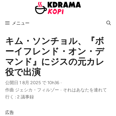
コ
ン
テ
メニュー
ン
ツ
へ
キム・ソンチョル、『ボ
ス
ーイフレンド・オン・デ
キ
マンド』にジスの元カレ
ッ
プ
役で出演
公開日 1 8月 2025 で 10h36
-
作曲
ジェシカ・フィルゾー
-
それはあなたを連れて
行く : 2 議事録
広告