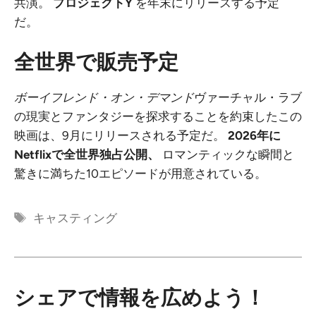
共演。
プロジェクトY
を年末にリリースする予定
だ。
全世界で販売予定
ボーイフレンド・オン・デマンド
ヴァーチャル・ラブ
の現実とファンタジーを探求することを約束したこの
映画は、9月にリリースされる予定だ。
2026年に
Netflixで全世界独占公開、
ロマンティックな瞬間と
驚きに満ちた10エピソードが用意されている。
タ
キャスティング
グ
シェアで情報を広めよう！