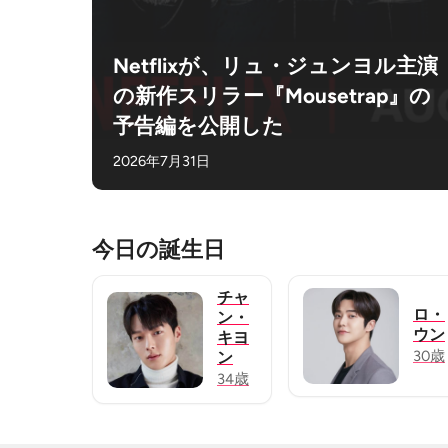
Netflixが、リュ・ジュンヨル主演
の新作スリラー『Mousetrap』の
予告編を公開した
2026年7月31日
今日の誕生日
チャ
ロ・
ン・
ウン
キヨ
30歳
ン
34歳