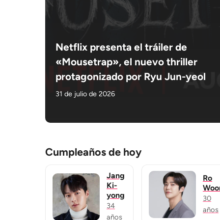
Netflix presenta el tráiler de
«Mousetrap», el nuevo thriller
protagonizado por Ryu Jun-yeol
31 de julio de 2026
Cumpleaños de hoy
Jang
Ro
Ki-
Woo
yong
30
34
años
años