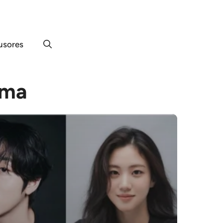
usores
ama