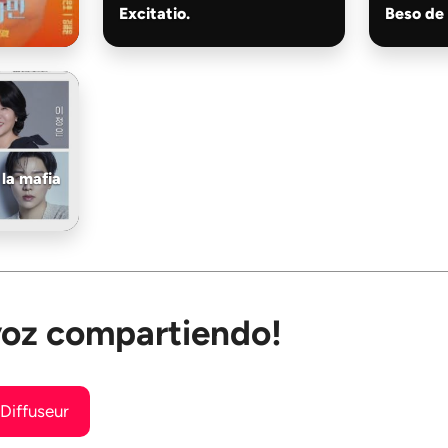
Excitatio.
Beso de
 la mafia
 voz compartiendo!
Diffuseur