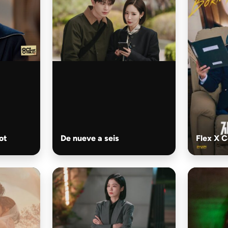
ot
De nueve a seis
Flex X C