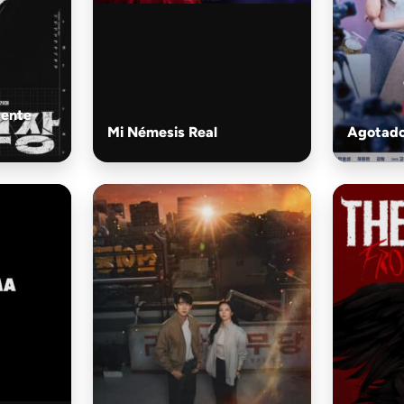
gente
Mi Némesis Real
Agotado