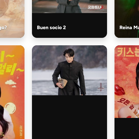
go?
Buen socio 2
Reina M