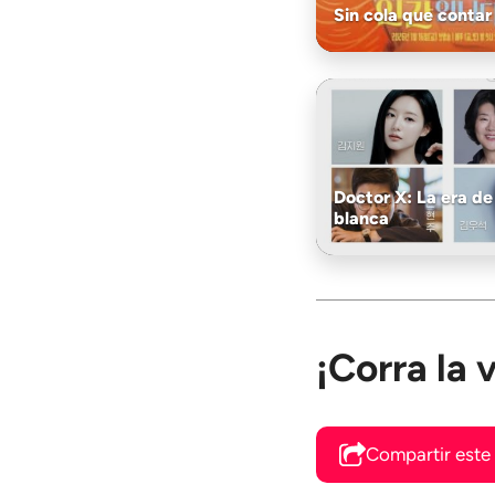
Sin cola que contar
Doctor X: La era de
blanca
¡Corra la
Compartir este 