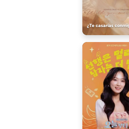
¿Te casarías conmi