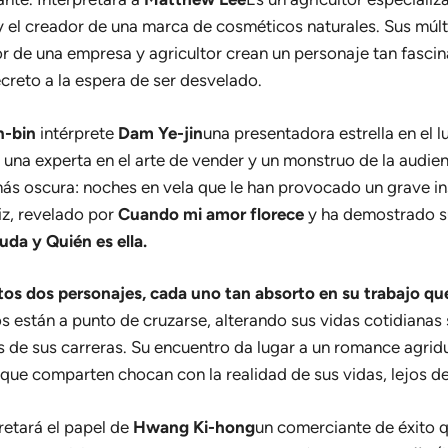
 y el creador de una marca de cosméticos naturales. Sus múl
or de una empresa y agricultor crean un personaje tan fasc
creto a la espera de ser desvelado.
-bin
intérprete
Dam Ye-jin
una presentadora estrella en el 
 una experta en el arte de vender y un monstruo de la audien
ás oscura: noches en vela que le han provocado un grave in
iz, revelado por
Cuando mi amor florece
y ha demostrado s
uda y Quién es ella.
stos dos personajes, cada uno tan absorto en su trabajo qu
s están a punto de cruzarse, alterando sus vidas cotidianas 
as de sus carreras. Su encuentro da lugar a un romance agridu
e comparten chocan con la realidad de sus vidas, lejos de 
retará el papel de
Hwang Ki-hong
un comerciante de éxito q