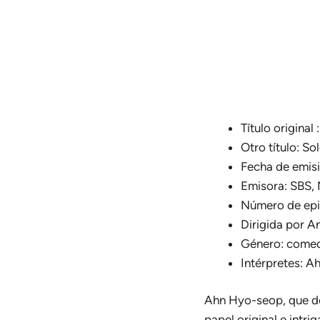
Título orig
Otro título: S
Fecha de emisi
Emisora: SBS, 
Número de epis
Dirigida por 
Género: comed
Intérpretes: 
Ahn Hyo-seop, que de
papel original e intri