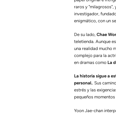
raros y "milagrosos",
investigador, fundad
enigmático, con un se
De su lado,
Chae Won
teletienda. Aunque es
una realidad mucho m
complejo para la actr
en dramas como
La d
La historia sigue a e
personal.
. Sus camino
estrés y las exigenci
pequeños momentos qu
Yoon Jae-chan interp