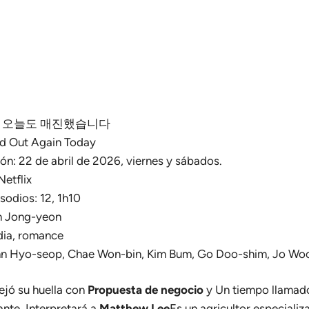
inal : 오늘도 매진했습니다
old Out Again Today
ón: 22 de abril de 2026, viernes y sábados.
Netflix
odios: 12, 1h10
An Jong-yeon
ia, romance
Ahn Hyo-seop, Chae Won-bin, Kim Bum, Go Doo-shim, Jo Woo
jó su huella con
Propuesta de negocio
y Un tiempo llamado
gante. Interpretará a
Matthew Lee
Es un agricultor especializ