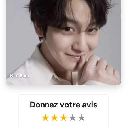
Kim Bum
Donnez votre avis
★
★
★
★
★