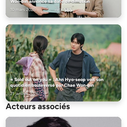
Won-bin annonce sa date de diffusion
10 mars 2026
« Sold out on you » : Ahn Hyo-seop voit son
quotidien bouleversé par Chae Won-bin
21 janvier 2026
Acteurs associés