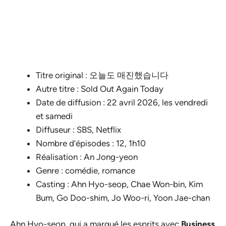
Titre original : 오늘도 매진했습니다
Autre titre : Sold Out Again Today
Date de diffusion : 22 avril 2026, les vendredi
et samedi
Diffuseur : SBS, Netflix
Nombre d’épisodes : 12, 1h10
Réalisation : An Jong-yeon
Genre : comédie, romance
Casting : Ahn Hyo-seop, Chae Won-bin, Kim
Bum, Go Doo-shim, Jo Woo-ri, Yoon Jae-chan
Ahn Hyo-seop, qui a marqué les esprits avec
Business