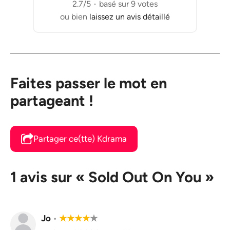
2.7/5
•
basé sur 9 votes
ou bien
laissez un avis détaillé
Faites passer le mot en
partageant !
Partager ce(tte) Kdrama
1 avis sur « Sold Out On You »
Jo
•
★
★
★
★
★