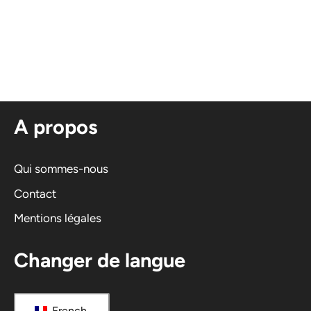
A
l
t
e
r
n
A propos
a
t
i
Qui sommes-nous
v
Contact
e
Mentions légales
:
Changer de langue
French