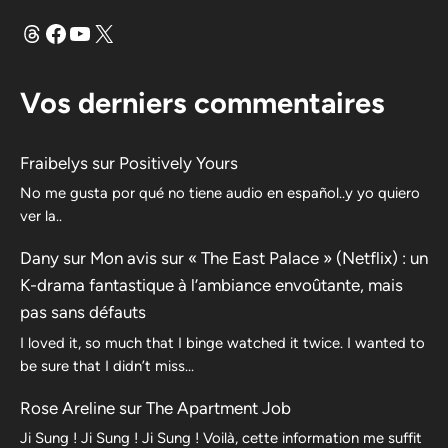
Fils
Facebook
YouTube
X
Vos derniers commentaires
Fraibelys
sur
Positively Yours
No me gusta por qué no tiene audio en español..y yo quiero
ver la..
Dany
sur
Mon avis sur « The East Palace » (Netflix) : un
K-drama fantastique à l’ambiance envoûtante, mais
pas sans défauts
I loved it, so much that I binge watched it twice. I wanted to
be sure that I didn’t miss…
Rose Areline
sur
The Apartment Job
Ji Sung ! Ji Sung ! Ji Sung ! Voilà, cette information me suffit