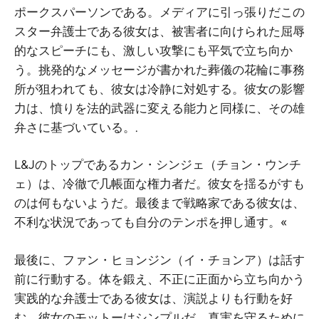
ポークスパーソンである。メディアに引っ張りだこの
スター弁護士である彼女は、被害者に向けられた屈辱
的なスピーチにも、激しい攻撃にも平気で立ち向か
う。挑発的なメッセージが書かれた葬儀の花輪に事務
所が狙われても、彼女は冷静に対処する。彼女の影響
力は、憤りを法的武器に変える能力と同様に、その雄
弁さに基づいている。.
L&Jのトップであるカン・シンジェ（チョン・ウンチ
ェ）は、冷徹で几帳面な権力者だ。彼女を揺るがすも
のは何もないようだ。最後まで戦略家である彼女は、
不利な状況であっても自分のテンポを押し通す。«
最後に、ファン・ヒョンジン（イ・チョンア）は話す
前に行動する。体を鍛え、不正に正面から立ち向かう
実践的な弁護士である彼女は、演説よりも行動を好
む。彼女のモットーはシンプルだ。真実を守るために