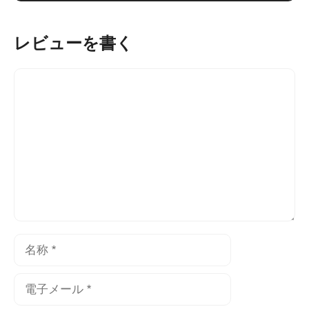
レビューを書く
コ
メ
ン
ト
名
称
電
子