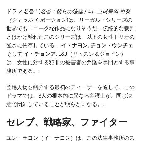
ドラマ
名誉
" (
名誉：彼らの法廷
/
너 : 그녀들의 법정
（クトゥルイ ポーション
)は、リーガル・シリーズの
世界でもユニークな作品になりそうだ。伝統的な裁判
とはかけ離れたこのシリーズは、以下の女性トリオの
強さに依存している。
イ・ナヨン
,
チョン・ウンチェ
そして
イ・チョンア
, L&J（リッスン＆ジョイン）
は、女性に対する犯罪の被害者の弁護を専門とする事
務所である。.
登場人物を紹介する最初のティーザーを通して、この
ドラマでは、3人の根本的に異なる弁護士が、同じ決
意で団結していることが明らかになる。.
セレブ、戦略家、ファイター
ユン・ラヨン（イ・ナヨン）は、この法律事務所のス