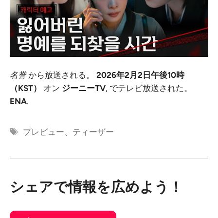
名誉
から放送される。
2026年2月2日午後10時
（KST）
オン
ジーニーTV
, でテレビ放送された。
ENA
.
タ
プレビュー
、
ティーザー
グ
シェアで情報を広めよう！