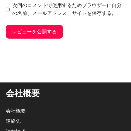
メ
次回のコメントで使用するためブラウザーに自分
ー
の名前、メールアドレス、サイトを保存する。
ル
そ
れ
に
代
わ
る
会社概要
も
の
だ
会社概要
：
連絡先