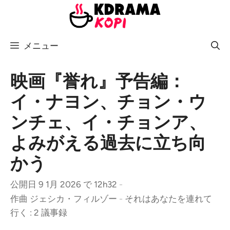
コ
ン
テ
メニュー
ン
ツ
へ
映画『誉れ』予告編：
ス
イ・ナヨン、チョン・ウ
キ
ンチェ、イ・チョンア、
ッ
プ
よみがえる過去に立ち向
かう
公開日 9 1月 2026 で 12h32
-
作曲
ジェシカ・フィルゾー
-
それはあなたを連れて
行く : 2 議事録