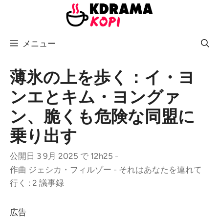
コ
ン
テ
メニュー
ン
ツ
へ
薄氷の上を歩く：イ・ヨ
ス
ンエとキム・ヨングァ
キ
ン、脆くも危険な同盟に
ッ
プ
乗り出す
公開日 3 9月 2025 で 12h25
-
作曲
ジェシカ・フィルゾー
-
それはあなたを連れて
行く : 2 議事録
広告