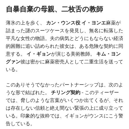
自暴自棄の母親、二枚舌の教師
薄氷の上を歩く、
カン・ウンス役 イ・ヨンエ
麻薬が
詰まった謎のスーツケースを発見し、無名に転落した
平凡な女性の物語。夫の病気とどうにもならない経済
的困難に追い詰められた彼女は、ある危険な契約に同
意する。
イ・ギョン
が演じる美術教師。
キム・ヨン
グァン
彼は密かに麻薬密売人として二重生活を送って
いる。
このありそうでなかったパートナーシップは、次のよ
うな形で結ばれた。
チリング契約
- このティーザー
では、脅しのような言葉がいくつか出てくるが、それ
は存在しない信頼と絶え間ない緊張の上に成り立って
いる。印象的な抜粋では、イギョンがウンスにこう警
告している。