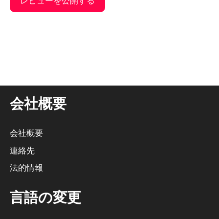
そ
れ
に
代
わ
る
会社概要
も
の
だ
会社概要
：
連絡先
法的情報
言語の変更