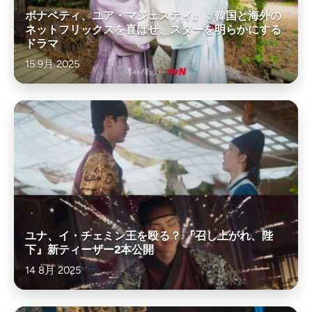
ボナペティ、ユア・マジェスティ』：韓国と海外の
ネットフリックスを喜ばせ、スターを明らかにする
ドラマ
15 9月 2025
ユナ、イ・チェミン王を殴る？ 『召し上がれ、陛
下』新ティーザー2本公開
14 8月 2025