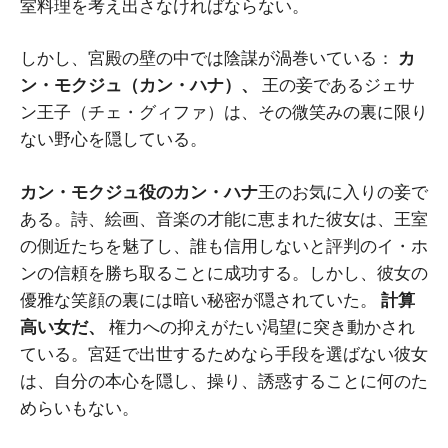
室料理を考え出さなければならない。
しかし、宮殿の壁の中では陰謀が渦巻いている：
カ
ン・モクジュ（カン・ハナ）、
王の妾であるジェサ
ン王子（チェ・グィファ）は、その微笑みの裏に限り
ない野心を隠している。
カン・モクジュ役のカン・ハナ
王のお気に入りの妾で
ある。詩、絵画、音楽の才能に恵まれた彼女は、王室
の側近たちを魅了し、誰も信用しないと評判のイ・ホ
ンの信頼を勝ち取ることに成功する。しかし、彼女の
優雅な笑顔の裏には暗い秘密が隠されていた。
計算
高い女だ、
権力への抑えがたい渇望に突き動かされ
ている。宮廷で出世するためなら手段を選ばない彼女
は、自分の本心を隠し、操り、誘惑することに何のた
めらいもない。