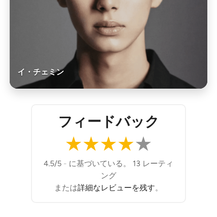
イ・チェミン
フィードバック
★
★
★
★
★
4.5/5
-
に基づいている。 13 レーティ
ング
または
詳細なレビューを残す
。