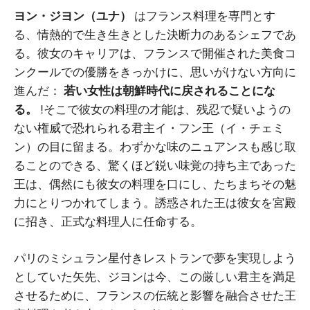
ヨン・ジヨン（ユナ）
はフランス料理を専門とす
る、情熱的で生き生きとした決断力のあるシェフであ
る。彼女のキャリアは、フランスで開催された美食コ
ンクールでの優勝をきっかけに、思いがけない方向に
進んだ：
若い女性は朝鮮時代に戻されることにな
る。
!そこで彼女の料理の才能は、残忍で疑いようの
ない権威で恐れられる君主イ・フン王（イ・チェミ
ン）の目に留まる。わずかな味のニュアンスも感じ取
ることのできる、驚くほど鋭い味覚の持ち主であった
王は、偶然にも彼女の料理を口にし、たちまちその魅
力にとりつかれてしまう。誘惑された王は彼女を宮殿
に招き、正式な料理人に任命する。
パリのミシュラン星付きレストランで夢を実現しよう
としていた矢先、ジヨンは今、この厳しい君主を満足
させるために、フランスの伝統と影響を融合させた王