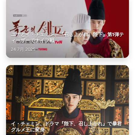
ユナとイ・チェミン、『召し上がれ、陛下』第1弾テ
ィーザーでナイフ戦
24 7月 2025
イ・チェミン、ドラマ『陛下、召し上がれ』で暴君
グルメ王に変身