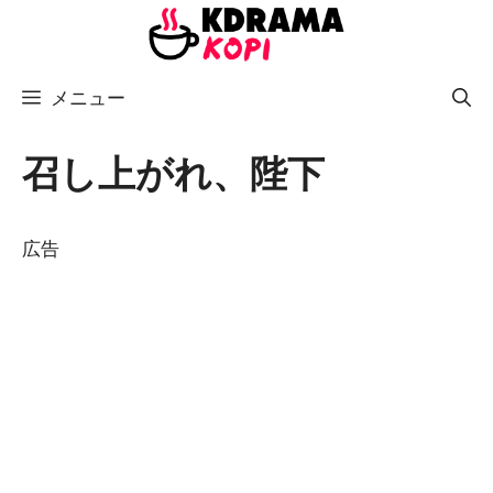
コ
ン
テ
メニュー
ン
ツ
へ
召し上がれ、陛下
ス
キ
広告
ッ
プ