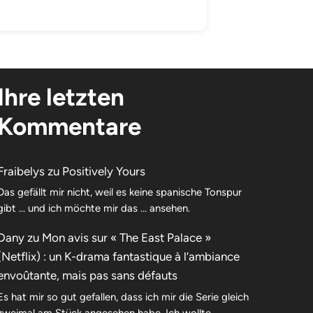
Ihre letzten
Kommentare
Fraibelys
zu
Positively Yours
Das gefällt mir nicht, weil es keine spanische Tonspur
gibt … und ich möchte mir das … ansehen.
Dany
zu
Mon avis sur « The East Palace »
(Netflix) : un K-drama fantastique à l’ambiance
envoûtante, mais pas sans défauts
Es hat mir so gut gefallen, dass ich mir die Serie gleich
zweimal am Stück angesehen habe. Ich wollte