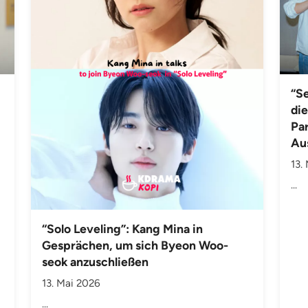
“Se
die
Par
Au
13.
...
“Solo Leveling”: Kang Mina in
Gesprächen, um sich Byeon Woo-
seok anzuschließen
13. Mai 2026
...