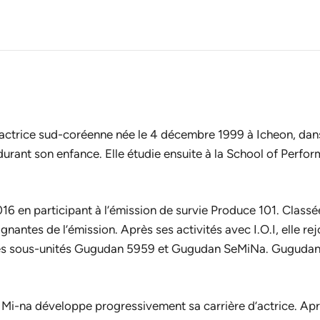
trice sud-coréenne née le 4 décembre 1999 à Icheon, dans 
lle durant son enfance. Elle étudie ensuite à la School of Perf
016 en participant à l’émission de survie
Produce 101
. Classé
nantes de l’émission. Après ses activités avec I.O.I, elle re
ses sous-unités Gugudan 5959 et Gugudan SeMiNa. Gugudan me
 Mi-na développe progressivement sa carrière d’actrice. Aprè