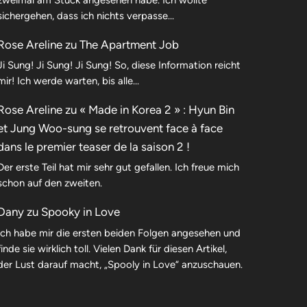
sichergehen, dass ich nichts verpasse…
Rose Areline
zu
The Apartment Job
Ji Sung! Ji Sung! Ji Sung! So, diese Information reicht
mir! Ich werde warten, bis alle…
Rose Areline
zu
« Made in Korea 2 » : Hyun Bin
et Jung Woo-sung se retrouvent face à face
dans le premier teaser de la saison 2 !
Der erste Teil hat mir sehr gut gefallen. Ich freue mich
schon auf den zweiten.
Dany
zu
Spooky in Love
Ich habe mir die ersten beiden Folgen angesehen und
finde sie wirklich toll. Vielen Dank für diesen Artikel,
der Lust darauf macht, „Spooly in Love“ anzuschauen.