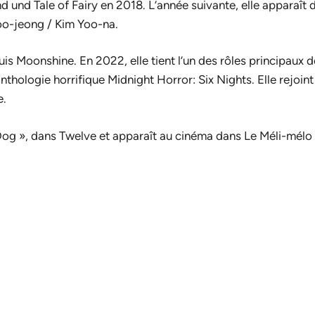
nd
und
Tale of Fairy
en 2018. L’année suivante, elle apparaît 
Soo-jeong / Kim Yoo-na.
uis
Moonshine
. En 2022, elle tient l’un des rôles principaux 
nthologie horrifique
Midnight Horror: Six Nights
. Elle rejoin
e.
Dog », dans
Twelve
et apparaît au cinéma dans
Le Méli-mélo