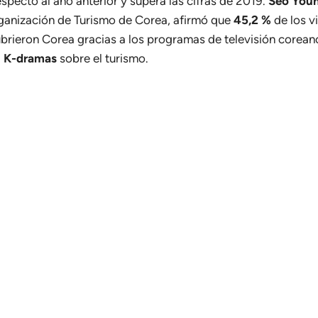
specto al año anterior y supera las cifras de 2019.
Seo You
rganización de Turismo de Corea, afirmó que
45,2 %
de los v
brieron Corea gracias a los programas de televisión coreanos
a
K-dramas
sobre el turismo.