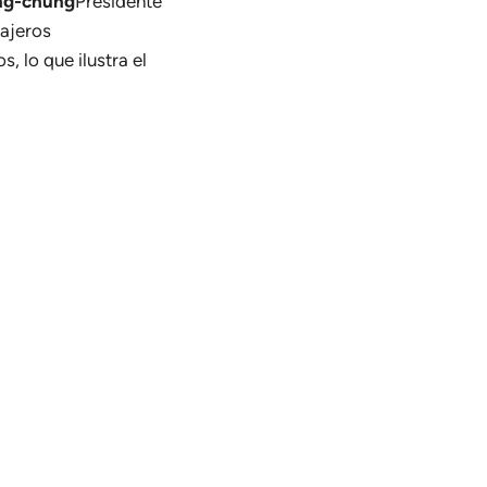
ng-chung
Presidente
iajeros
, lo que ilustra el