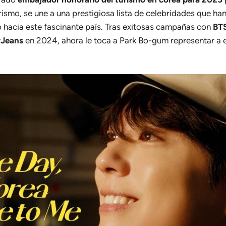
rismo, se une a una prestigiosa lista de celebridades que han
 hacia este fascinante país. Tras exitosas campañas con
BT
Jeans
en 2024, ahora le toca a Park Bo-gum representar a e