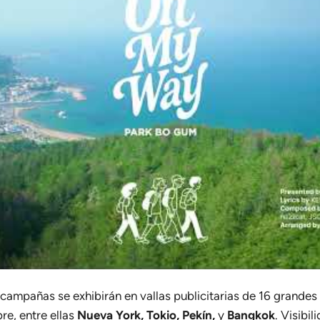
 campañas se exhibirán en vallas publicitarias de 16 grandes
e, entre ellas
Nueva York, Tokio, Pekín,
y
Bangkok
. Visibi