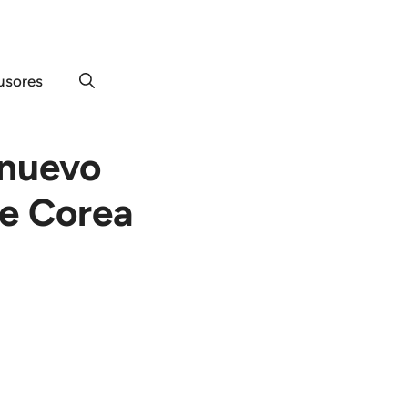
usores
 nuevo
de Corea