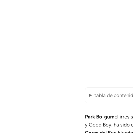
tabla de conteni
Park Bo-gum
el irres
y Good Boy, ha sido 
Corea del Sur.
Nomb