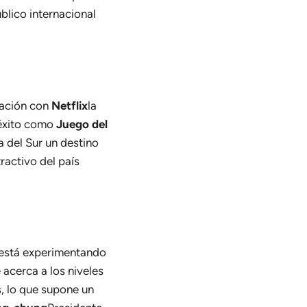
úblico internacional
ración con
Netflix
la
 éxito como
Juego del
a del Sur un destino
tractivo del país
s está experimentando
 acerca a los niveles
s, lo que supone un