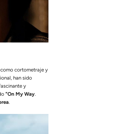
como cortometraje y
ional, han sido
fascinante y
ado
"On My Way
.
orea
.