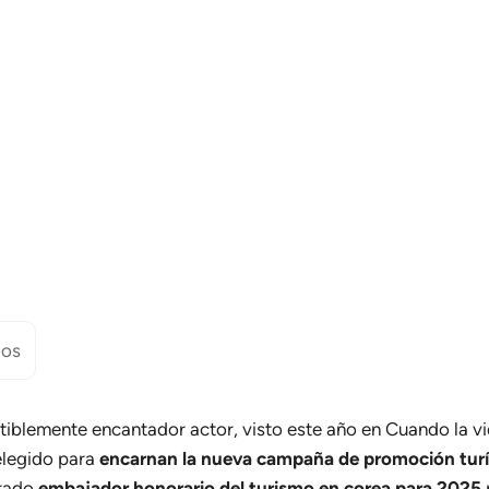
dos
istiblemente encantador actor, visto este año en Cuando la v
elegido para
encarnan la nueva campaña de promoción turí
rado
embajador honorario del turismo en corea para 2025