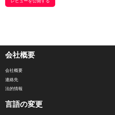
そ
れ
に
代
わ
る
会社概要
も
の
だ
会社概要
：
連絡先
法的情報
言語の変更