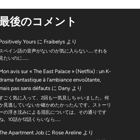
最後のコメント
Positively Yours
に
Fraibelys
より
スペイン語の音声がないのが気に入らない……それを
見たいのに…….
Mon avis sur « The East Palace » (Netflix) : un K-
drama fantastique à l’ambiance envoûtante,
mais pas sans défauts
に
Dany
より
すごく気に入って、2回も一気見しちゃいました。何
か見逃していないか確かめたかったんです。ストーリ
ーの浮き沈みによる混乱については、その通りです
ね。10話か12話くらいなら……
The Apartment Job
に
Rose Areline
より