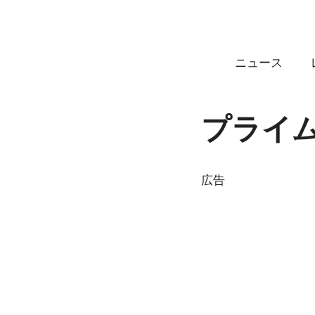
コ
ン
テ
ニュース
ン
ツ
へ
プライ
ス
キ
ッ
プ
広告