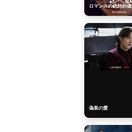
ロマンスの絶対的価
偽装の愛