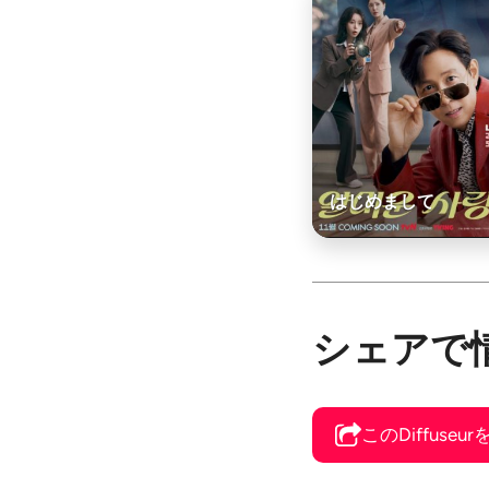
はじめまして
シェアで
このDiffuse