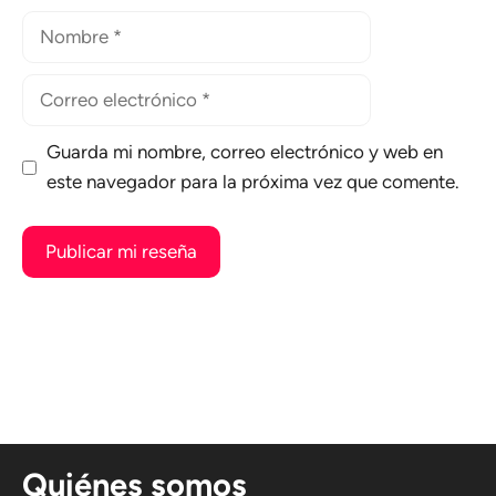
Nombre
Correo
electrónico
Guarda mi nombre, correo electrónico y web en
este navegador para la próxima vez que comente.
A
l
t
e
r
n
Quiénes somos
a