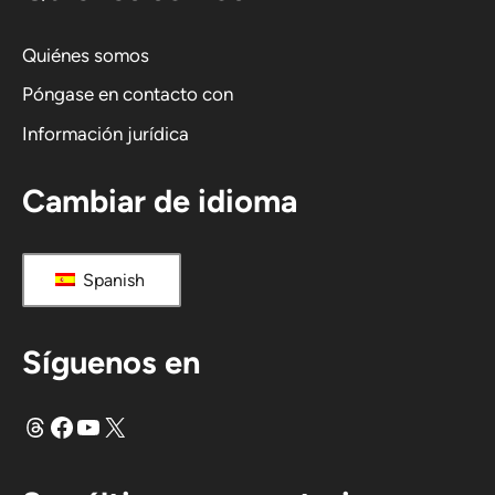
t
i
Quiénes somos
v
Póngase en contacto con
a
Información jurídica
:
Cambiar de idioma
Spanish
Síguenos en
Hilos
Facebook
YouTube
X