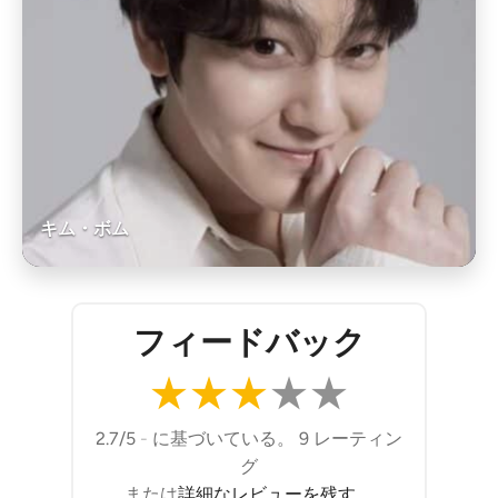
キム・ボム
フィードバック
★
★
★
★
★
2.7/5
-
に基づいている。 9 レーティン
グ
または
詳細なレビューを残す
。