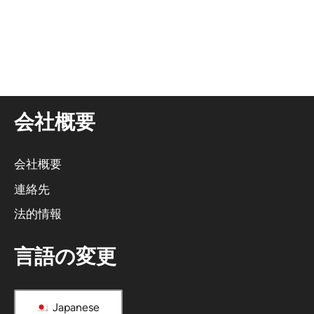
そ
れ
に
代
わ
る
会社概要
も
の
だ
会社概要
：
連絡先
法的情報
言語の変更
Japanese