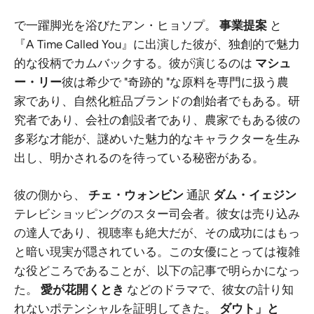
で一躍脚光を浴びたアン・ヒョソプ。
事業提案
と
『A Time Called You』に出演した彼が、独創的で魅力
的な役柄でカムバックする。彼が演じるのは
マシュ
ー・リー
彼は希少で "奇跡的 "な原料を専門に扱う農
家であり、自然化粧品ブランドの創始者でもある。研
究者であり、会社の創設者であり、農家でもある彼の
多彩な才能が、謎めいた魅力的なキャラクターを生み
出し、明かされるのを待っている秘密がある。
彼の側から、
チェ・ウォンビン
通訳
ダム・イェジン
テレビショッピングのスター司会者。彼女は売り込み
の達人であり、視聴率も絶大だが、その成功にはもっ
と暗い現実が隠されている。この女優にとっては複雑
な役どころであることが、以下の記事で明らかになっ
た。
愛が花開くとき
などのドラマで、彼女の計り知
れないポテンシャルを証明してきた。
ダウト」と