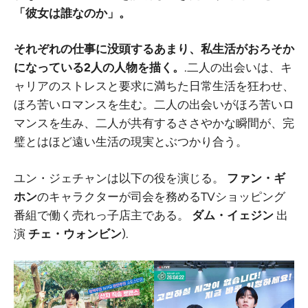
「彼女は誰なのか」。
それぞれの仕事に没頭するあまり、私生活がおろそか
になっている2人の人物を描く。
.二人の出会いは、キ
ャリアのストレスと要求に満ちた日常生活を狂わせ、
ほろ苦いロマンスを生む。二人の出会いがほろ苦いロ
マンスを生み、二人が共有するささやかな瞬間が、完
璧とはほど遠い生活の現実とぶつかり合う。
ユン・ジェチャンは以下の役を演じる。
ファン・ギ
ホン
のキャラクターが司会を務めるTVショッピング
番組で働く売れっ子店主である。
ダム・イェジン
出
演
チェ・ウォンビン
).