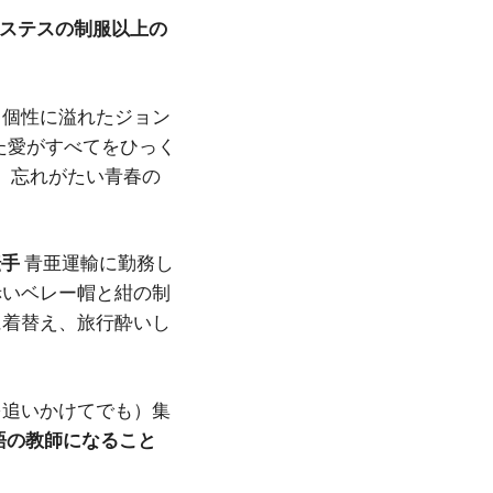
ホステスの制服以上の
と個性に溢れたジョン
た愛がすべてをひっく
、忘れがたい青春の
転手
青亜運輸に勤務し
赤いベレー帽と紺の制
に着替え、旅行酔いし
を追いかけてでも）集
語の教師になること