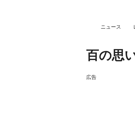
コ
ン
テ
ニュース
ン
ツ
へ
百の思
ス
キ
ッ
プ
広告