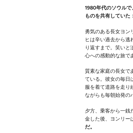
1980年代のソウ
ものを共有していた
勇気のある長女ヨン
ヒは辛い過去から逃れ
り返すまで。笑いと
心への感動的な旅で
質素な家庭の長女で
ている。彼女の毎日
服を着て道路を走り
ながらも毎朝始発の
夕方、乗客から一銭
金した後、ヨンリー
だ。