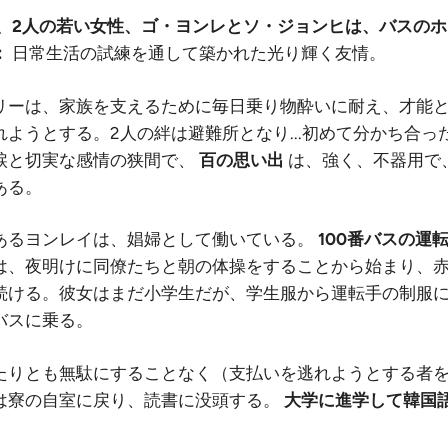
ルで、2人の若い女性、ゴ・ヨンレとソ・ジョンヒは、バスの
：
日常生活の試練を通して築かれた光り輝く友情。
リーは、家族を支えるために毎日乗り物酔いに耐え、才能
ようとする。2人の絆は避難所となり...初めて分かち合っ
涙と切実な感情の狭間で、
百の思い出
は、強く、不器用で
ある。
あるヨンレイは、娼婦として働いている。
100番バスの運
は、夜明けに同僚たちと朝の体操をすることから始まり、
続ける。彼女はまだ小学生だが、学生服から運転手の制服
バスに乗る。
たりとも無駄にすることなく（支払いを逃れようとする者
は寮の自室に戻り、読書に没頭する。
大学に進学して韓国