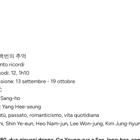
l : 백번의 추억
ento ricordi
odi: 12, 1h10
ssione: 13 settembre - 19 ottobre
C
m Sang-ho
: Yang Hee-seung
tù, passato, romanticismo, vita quotidiana
mi, Shin Ye-eun, Heo Nam-jun, Lee Won-jung, Kim Jung-hyun
i '80, due giovani donne, Go Young-rye e Seo Jong-hee, co