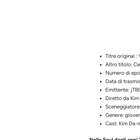
Titre origina
Altro titolo: C
Numero di epis
Data di trasmi
Emittente: jTB
Diretto da Ki
Sceneggiatore
Genere: gioven
Cast: Kim Da-
Nella Seul degli ann