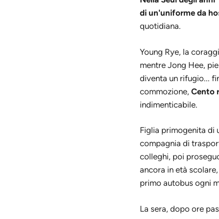
di un'uniforme da ho
quotidiana.
Young Rye, la coraggio
mentre Jong Hee, pien
diventa un rifugio... 
commozione,
Cento r
indimenticabile.
Figlia primogenita d
compagnia di trasporti
colleghi, poi prosegu
ancora in età scolare,
primo autobus ogni ma
La sera, dopo ore pa