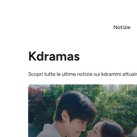
Vai
al
contenuto
Notizie
Kdramas
Scopri tutte le ultime notizie sui kdrammi attual