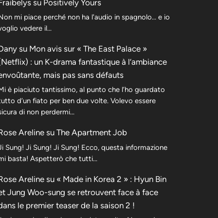
Fraibelys
su
Positively Yours
Non mi piace perché non ha l'audio in spagnolo... e io
voglio vedere il...
Dany
su
Mon avis sur « The East Palace »
(Netflix) : un K-drama fantastique à l’ambiance
envoûtante, mais pas sans défauts
Mi è piaciuto tantissimo, al punto che l’ho guardato
tutto d’un fiato per ben due volte. Volevo essere
sicura di non perdermi…
Rose Areline
su
The Apartment Job
Ji Sung! Ji Sung! Ji Sung! Ecco, questa informazione
mi basta! Aspetterò che tutti…
Rose Areline
su
« Made in Korea 2 » : Hyun Bin
et Jung Woo-sung se retrouvent face à face
dans le premier teaser de la saison 2 !