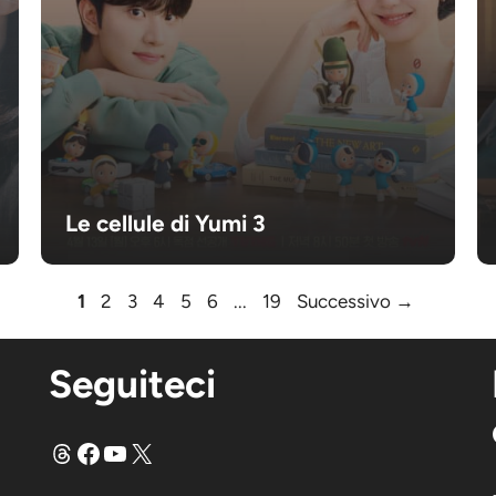
Le cellule di Yumi 3
Pagina
Pagina
Pagina
Pagina
Pagina
Pagina
Pagina
1
2
3
4
5
6
...
19
Successivo
→
Seguiteci
Fili
Facebook
YouTube
X