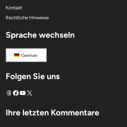
v
Kontakt
e
Rechtliche Hinweise
:
Sprache wechseln
German
Folgen Sie uns
Fäden
Facebook
YouTube
X
Ihre letzten Kommentare