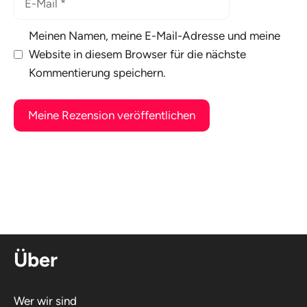
Mail
Meinen Namen, meine E-Mail-Adresse und meine
Website in diesem Browser für die nächste
Kommentierung speichern.
A
l
t
e
r
n
Über
a
t
i
Wer wir sind