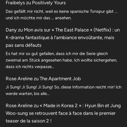
Fraibelys
zu
Positively Yours
Das gefällt mir nicht, weil es keine spanische Tonspur gibt …
und ich möchte mir das … ansehen.
Dany
zu
Mon avis sur « The East Palace » (Netflix) : un
K-drama fantastique à l’ambiance envoûtante, mais
pas sans défauts
Es hat mir so gut gefallen, dass ich mir die Serie gleich
zweimal am Stück angesehen habe. Ich wollte sichergehen,
dass ich nichts verpasse…
Rose Areline
zu
The Apartment Job
Ji Sung! Ji Sung! Ji Sung! So, diese Information reicht mir! Ich
werde warten, bis alle…
Rose Areline
zu
« Made in Korea 2 » : Hyun Bin et Jung
Woo-sung se retrouvent face à face dans le premier
teaser de la saison 2 !