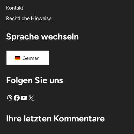
v
Kontakt
e
Rechtliche Hinweise
:
Sprache wechseln
German
Folgen Sie uns
Fäden
Facebook
YouTube
X
Ihre letzten Kommentare