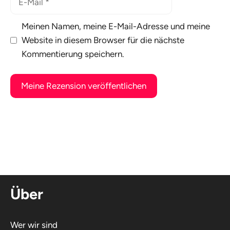
Mail
Meinen Namen, meine E-Mail-Adresse und meine
Website in diesem Browser für die nächste
Kommentierung speichern.
A
l
t
e
r
n
Über
a
t
i
Wer wir sind