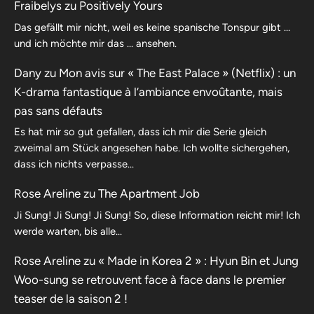
Fraibelys
zu
Positively Yours
Das gefällt mir nicht, weil es keine spanische Tonspur gibt …
und ich möchte mir das … ansehen.
Dany
zu
Mon avis sur « The East Palace » (Netflix) : un
K-drama fantastique à l’ambiance envoûtante, mais
pas sans défauts
Es hat mir so gut gefallen, dass ich mir die Serie gleich
zweimal am Stück angesehen habe. Ich wollte sichergehen,
dass ich nichts verpasse…
Rose Areline
zu
The Apartment Job
Ji Sung! Ji Sung! Ji Sung! So, diese Information reicht mir! Ich
werde warten, bis alle…
Rose Areline
zu
« Made in Korea 2 » : Hyun Bin et Jung
Woo-sung se retrouvent face à face dans le premier
teaser de la saison 2 !