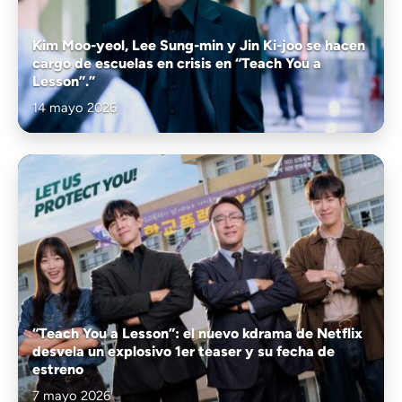
Kim Moo-yeol, Lee Sung-min y Jin Ki-joo se hacen
cargo de escuelas en crisis en “Teach You a
Lesson”.”
14 mayo 2026
“Teach You a Lesson”: el nuevo kdrama de Netflix
desvela un explosivo 1er teaser y su fecha de
estreno
7 mayo 2026