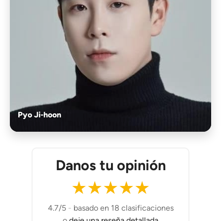
Pyo Ji-hoon
Danos tu opinión
★
★
★
★
★
4.7/5
-
basado en 18 clasificaciones
o
deje una reseña detallada