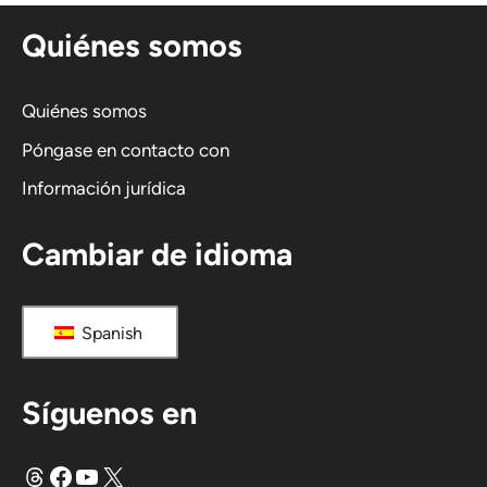
n
Quiénes somos
a
t
i
Quiénes somos
v
Póngase en contacto con
a
Información jurídica
:
Cambiar de idioma
Spanish
Síguenos en
Hilos
Facebook
YouTube
X