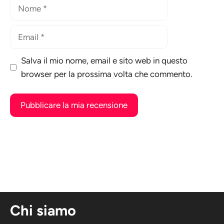
Nome
Email
Salva il mio nome, email e sito web in questo
browser per la prossima volta che commento.
A
l
t
e
r
n
Chi siamo
a
t