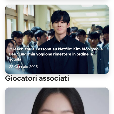
«Teach You a Lesson» su Netflix: Kim Moo-yeol e
Lee Sung-min vogliono rimettere in ordine la
scuola
22 Gennaio 2026
Giocatori associati