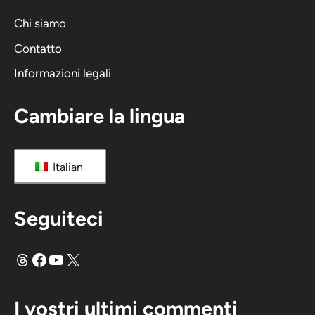
i
Chi siamo
v
Contatto
a
Informazioni legali
:
Cambiare la lingua
Italian
Seguiteci
Fili
Facebook
YouTube
X
I vostri ultimi commenti