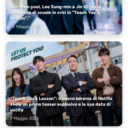
Kim Moo-yeol, Lee Sung-min e Jin Ki-joo si
occupano di scuole in crisi in “Teach You a
Lesson”.”
14 Maggio 2026
“Teach You a Lesson”: il nuovo kdrama di Netflix
svela un primo teaser esplosivo e la sua data di
uscita
7 Maggio 2026