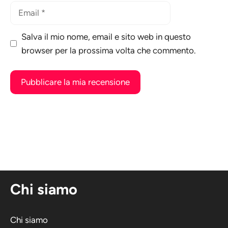
Email
Salva il mio nome, email e sito web in questo
browser per la prossima volta che commento.
A
l
t
e
r
n
Chi siamo
a
t
i
Chi siamo