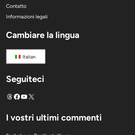
v
Contatto
a
Informazioni legali
:
Cambiare la lingua
Italian
Seguiteci
Fili
Facebook
YouTube
X
I vostri ultimi commenti