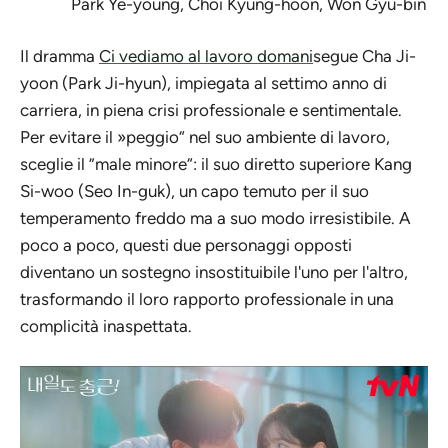
Park Ye-young, Choi Kyung-hoon, Won Gyu-bin
Il dramma
Ci vediamo al lavoro domani
segue Cha Ji-
yoon (Park Ji-hyun), impiegata al settimo anno di
carriera, in piena crisi professionale e sentimentale.
Per evitare il »peggio“ nel suo ambiente di lavoro,
sceglie il ”male minore“: il suo diretto superiore Kang
Si-woo (Seo In-guk), un capo temuto per il suo
temperamento freddo ma a suo modo irresistibile. A
poco a poco, questi due personaggi opposti
diventano un sostegno insostituibile l'uno per l'altro,
trasformando il loro rapporto professionale in una
complicità inaspettata.