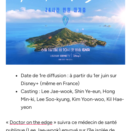
Date de 1re diffusion : à partir du 1er juin sur
Disney+ (même en France)
Casting : Lee Jae-wook, Shin Ye-eun, Hong
Min-ki, Lee Soo-kyung, Kim Yoon-woo, Kil Hae-
yeon
«
Doctor on the edge
» suivra ce médecin de santé
publique (Lee Jae-wook) envoyé sur l’île isolée de