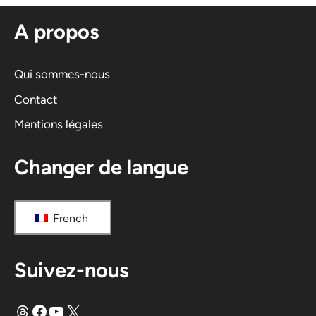
n
A propos
a
t
i
Qui sommes-nous
v
Contact
e
Mentions légales
:
Changer de langue
French
Suivez-nous
Fils
Facebook
YouTube
X