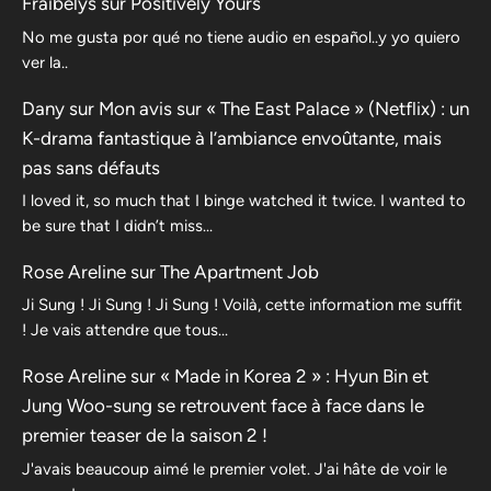
Fraibelys
sur
Positively Yours
No me gusta por qué no tiene audio en español..y yo quiero
ver la..
Dany
sur
Mon avis sur « The East Palace » (Netflix) : un
K-drama fantastique à l’ambiance envoûtante, mais
pas sans défauts
I loved it, so much that I binge watched it twice. I wanted to
be sure that I didn’t miss…
Rose Areline
sur
The Apartment Job
Ji Sung ! Ji Sung ! Ji Sung ! Voilà, cette information me suffit
! Je vais attendre que tous…
Rose Areline
sur
« Made in Korea 2 » : Hyun Bin et
Jung Woo-sung se retrouvent face à face dans le
premier teaser de la saison 2 !
J'avais beaucoup aimé le premier volet. J'ai hâte de voir le