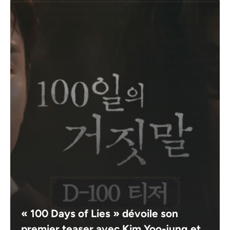
« 100 Days of Lies » dévoile son
premier teaser avec Kim Yoo-jung et