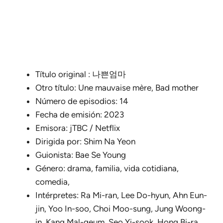
Título original : 나쁜엄마
Otro título: Une mauvaise mère, Bad mother
Número de episodios: 14
Fecha de emisión: 2023
Emisora: jTBC / Netflix
Dirigida por: Shim Na Yeon
Guionista: Bae Se Young
Género: drama, familia, vida cotidiana,
comedia,
Intérpretes: Ra Mi-ran, Lee Do-hyun, Ahn Eun-
jin, Yoo In-soo, Choi Moo-sung, Jung Woong-
in, Kang Mal-geum, Seo Yi-sook, Hong Bi-ra,