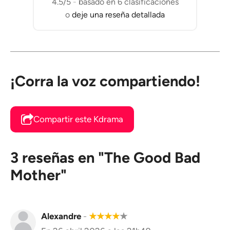
4.5/5
-
basado en 6 clasificaciones
o
deje una reseña detallada
¡Corra la voz compartiendo!
Compartir este Kdrama
3 reseñas en "The Good Bad
Mother"
Alexandre
-
★
★
★
★
★