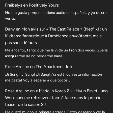
Fraibelys
en
Positively Yours
No me gusta porque no tiene audio en español... y yo quiero
ver la...
Dany
en
Mon avis sur « The East Palace » (Netflix) : un
K-drama fantastique à l’ambiance envoûtante, mais
pas sans défauts
Me encantó, tanto que me la vi de un tirón dos veces. Quería
asegurarme de no perderme nada…
Rose Areline
en
The Apartment Job
¡Ji Sung! ¡Ji Sung! ¡Ji Sung! ¡Ya está, con esta información
me basta! Voy a esperar a que todos…
Rose Areline
en
« Made in Korea 2 » : Hyun Bin et Jung
Woo-sung se retrouvent face à face dans le premier
teaser de la saison 2 !
Me gustó mucho la primera entrega. Estoy deseando ver la