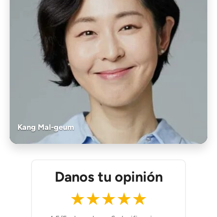
Kang Mal-geum
Danos tu opinión
★
★
★
★
★