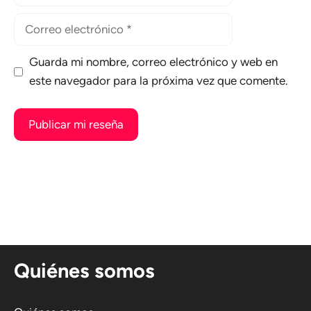
Correo
electrónico
Guarda mi nombre, correo electrónico y web en
este navegador para la próxima vez que comente.
A
l
t
e
r
n
Quiénes somos
a
t
i