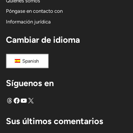
Quiénes somos
v
Póngase en contacto con
a
Información jurídica
:
Cambiar de idioma
Spanish
Síguenos en
Hilos
Facebook
YouTube
X
Sus últimos comentarios