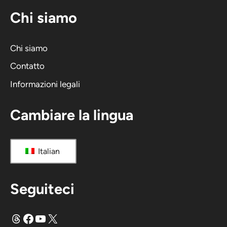
n
Chi siamo
a
t
i
Chi siamo
v
Contatto
a
Informazioni legali
:
Cambiare la lingua
Italian
Seguiteci
Fili
Facebook
YouTube
X