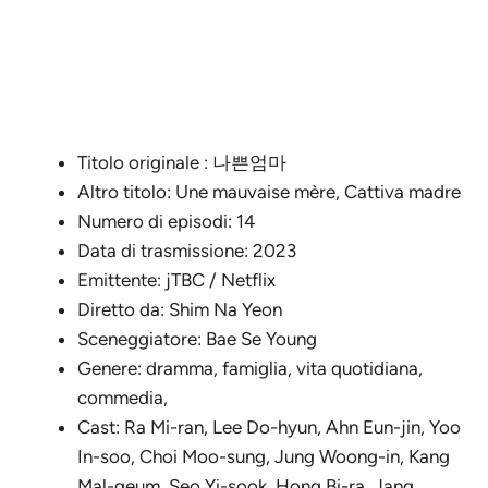
Titolo originale : 나쁜엄마
Altro titolo: Une mauvaise mère, Cattiva madre
Numero di episodi: 14
Data di trasmissione: 2023
Emittente: jTBC / Netflix
Diretto da: Shim Na Yeon
Sceneggiatore: Bae Se Young
Genere: dramma, famiglia, vita quotidiana,
commedia,
Cast: Ra Mi-ran, Lee Do-hyun, Ahn Eun-jin, Yoo
In-soo, Choi Moo-sung, Jung Woong-in, Kang
Mal-geum, Seo Yi-sook, Hong Bi-ra, Jang