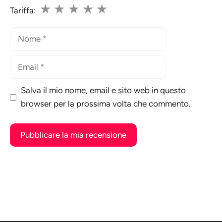
★
★
★
★
★
Tariffa:
Nome
Email
Salva il mio nome, email e sito web in questo
browser per la prossima volta che commento.
A
l
t
e
r