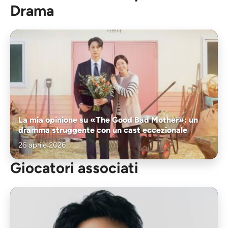
Drama
La mia opinione su «The Good Bad Mother»: un
dramma struggente con un cast eccezionale
26 aprile 2026
Giocatori associati