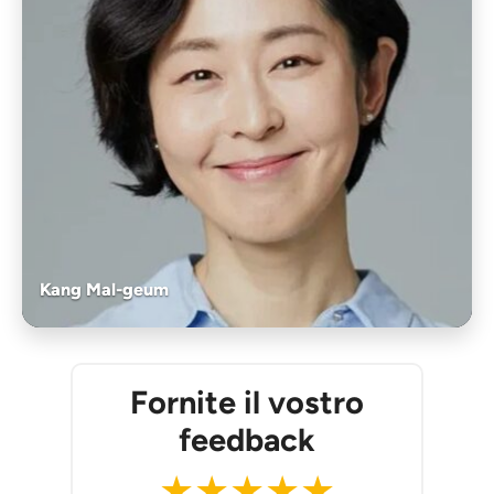
Kang Mal-geum
Fornite il vostro
feedback
★
★
★
★
★