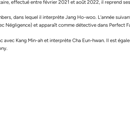
ire, effectué entre février 2021 et août 2022, il reprend ses 
bers
, dans lequel il interprète Jang Ho-woo. L’année suivante
vec Négligence
) et apparaît comme détective dans
Perfect F
nc
avec Kang Min-ah et interprète Cha Eun-hwan. Il est égale
ony
.