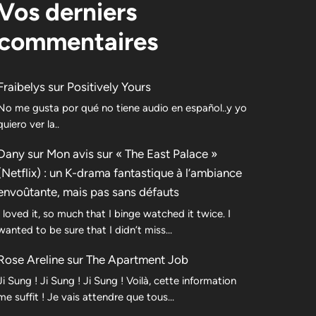
Vos derniers
commentaires
Fraibelys
sur
Positively Yours
No me gusta por qué no tiene audio en español..y yo
quiero ver la..
Dany
sur
Mon avis sur « The East Palace »
(Netflix) : un K-drama fantastique à l’ambiance
envoûtante, mais pas sans défauts
I loved it, so much that I binge watched it twice. I
wanted to be sure that I didn’t miss…
Rose Areline
sur
The Apartment Job
Ji Sung ! Ji Sung ! Ji Sung ! Voilà, cette information
me suffit ! Je vais attendre que tous…