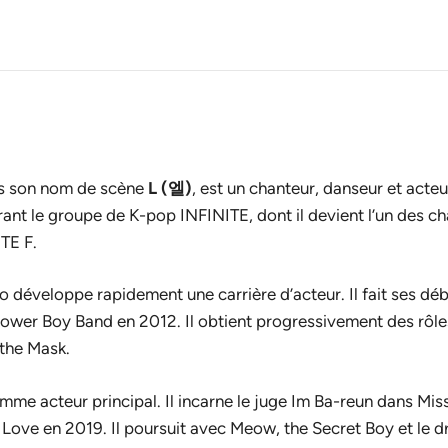
us son nom de scène
L (엘)
, est un chanteur, danseur et acte
grant le groupe de K-pop INFINITE, dont il devient l’un des ch
TE F.
 développe rapidement une carrière d’acteur. Il fait ses d
lower Boy Band
en 2012. Il obtient progressivement des rôl
 the Mask
.
mme acteur principal. Il incarne le juge Im Ba-reun dans
Mis
: Love
en 2019. Il poursuit avec
Meow, the Secret Boy
et le 