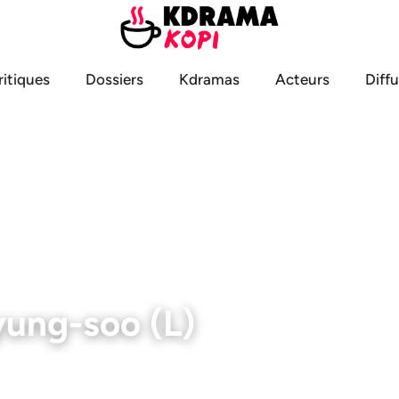
ritiques
Dossiers
Kdramas
Acteurs
Diff
ung-soo (L)