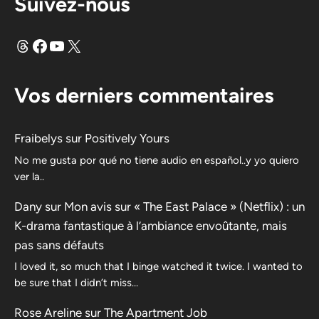
Suivez-nous
Fils
Facebook
YouTube
X
Vos derniers commentaires
Fraibelys
sur
Positively Yours
No me gusta por qué no tiene audio en español..y yo quiero
ver la..
Dany
sur
Mon avis sur « The East Palace » (Netflix) : un
K-drama fantastique à l’ambiance envoûtante, mais
pas sans défauts
I loved it, so much that I binge watched it twice. I wanted to
be sure that I didn’t miss…
Rose Areline
sur
The Apartment Job