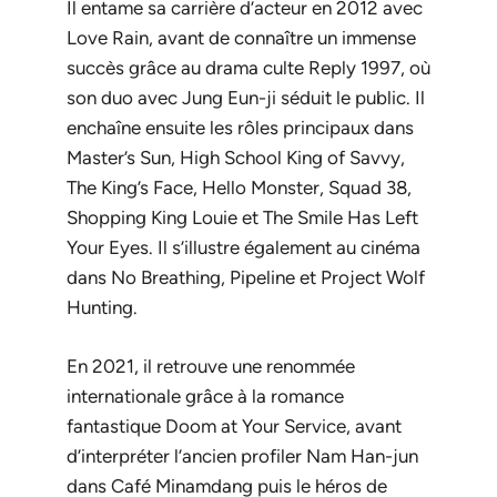
Il entame sa carrière d’acteur en 2012 avec
Love Rain
, avant de connaître un immense
succès grâce au drama culte
Reply 1997
, où
son duo avec Jung Eun-ji séduit le public. Il
enchaîne ensuite les rôles principaux dans
Master’s Sun
,
High School King of Savvy
,
The King’s Face
,
Hello Monster
,
Squad 38
,
Shopping King Louie
et
The Smile Has Left
Your Eyes
. Il s’illustre également au cinéma
dans
No Breathing
,
Pipeline
et
Project Wolf
Hunting
.
En 2021, il retrouve une renommée
internationale grâce à la romance
fantastique
Doom at Your Service
, avant
d’interpréter l’ancien profiler Nam Han-jun
dans
Café Minamdang
puis le héros de