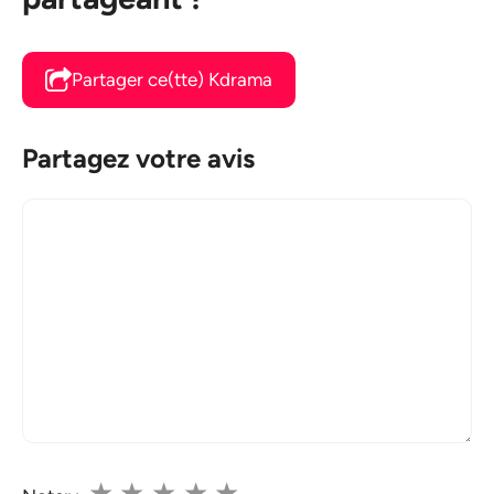
Partager ce(tte) Kdrama
Partagez votre avis
Commentaire
★
★
★
★
★