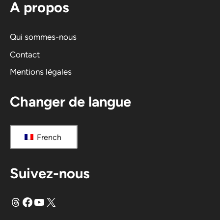
A propos
a
t
i
Qui sommes-nous
v
Contact
e
Mentions légales
:
Changer de langue
French
Suivez-nous
Fils
Facebook
YouTube
X