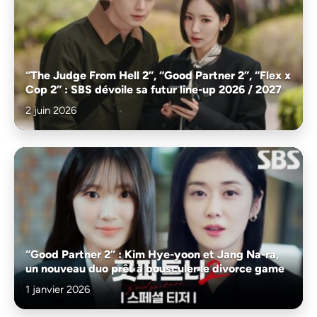
“The Judge From Hell 2”, “Good Partner 2”, “Flex x
Cop 2” : SBS dévoile sa futur line-up 2026 / 2027
2 juin 2026
“Good Partner 2” : Kim Hye-yoon et Jang Na-ra,
un nouveau duo prêt à bousculer le divorce game
1 janvier 2026